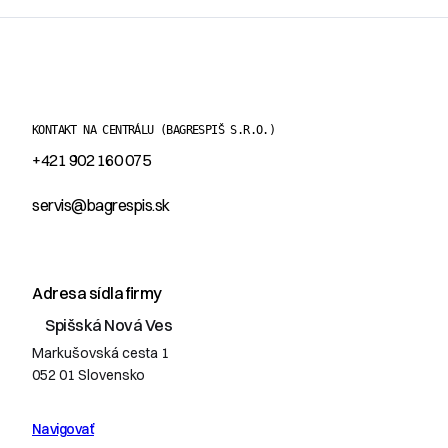
KONTAKT NA CENTRÁLU
(BAGRESPIŠ S.R.O.)
+421 902 160 075
servis@bagrespis.sk
Adresa sídla firmy
Spišská Nová Ves
Markušovská cesta 1
052 01 Slovensko
Navigovať