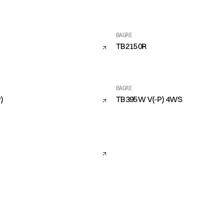
BAGRE
TB2150R
BAGRE
)
TB395W V(-P) 4WS