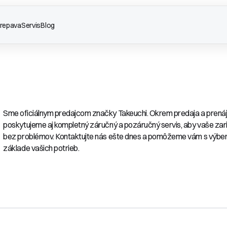
repava
Servis
Blog
Sme oficiálnym predajcom značky Takeuchi. Okrem predaja a prenáj
poskytujeme aj kompletný záručný a pozáručný servis, aby vaše zari
bez problémov. Kontaktujte nás ešte dnes a pomôžeme vám s výbe
základe vašich potrieb.