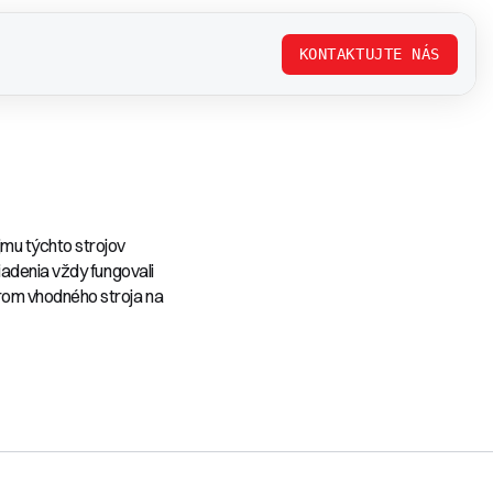
KONTAKTUJTE NÁS
mu týchto strojov
adenia vždy fungovali
rom vhodného stroja na