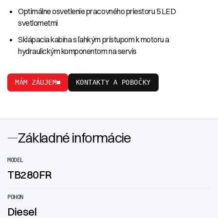
Optimálne osvetlenie pracovného priestoru 5 LED
svetlometmi
Sklápacia kabína s ľahkým prístupom k motoru a
hydraulickým komponentom na servis
MÁM ZÁUJEM
KONTAKTY A POBOČKY
Základné informácie
MODEL
TB280FR
POHON
Diesel