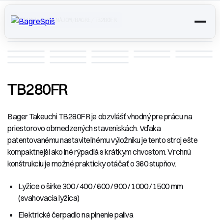
PREDAJ A PRENÁJOM
/
BAGRE
/
TB280FR
TB280FR
Bager Takeuchi TB280FR je obzvlášť vhodný pre prácu na
priestorovo obmedzených staveniskách. Vďaka
patentovanému nastaviteľnému výložníku je tento stroj ešte
kompaktnejší ako iné rýpadlá s krátkym chvostom. Vrchnú
konštrukciu je možné prakticky otáčať o 360 stupňov.
Lyžice o šírke 300 / 400 / 600 / 900 / 1000 / 1500 mm
(svahovacia lyžica)
Elektrické čerpadlo na plnenie paliva