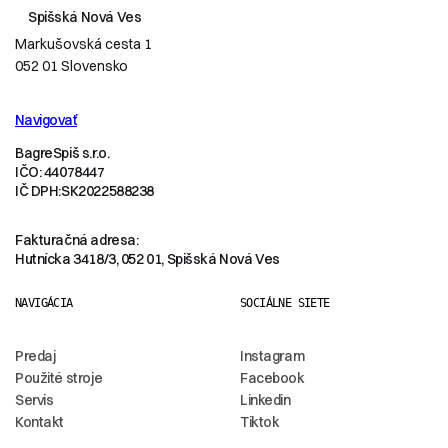
Spišská Nová Ves
OKRUH 3 – TLAK (BAR)
Markušovská cesta 1
206 bar
052 01 Slovensko
OKRUH 4 – RIADENIE
Navigovať
áno
BagreSpiš s.r.o.
IČO: 44078447
OKRUH 4 – NASTAVITEĽNÝ
IČ DPH:SK2022588238
áno
Fakturačná adresa:
OKRUH 4 – PRIETOK (L/MIN)
Hutnícka 3418/3, 052 01, Spišská Nová Ves
59 l/min
NAVIGÁCIA
SOCIÁLNE SIETE
OKRUH 4 – TLAK (BAR)
Predaj
Instagram
206 bar
Použité stroje
Facebook
Servis
Linkedin
TYP JAZDNÉHO MOTORA
Kontakt
Tiktok
Axiálno-piestový motor (premenlivý)