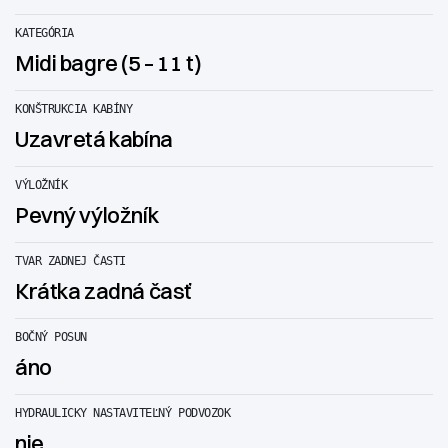
KATEGÓRIA
Midi bagre (5 – 11 t)
KONŠTRUKCIA KABÍNY
Uzavretá kabína
VÝLOŽNÍK
Pevný výložník
TVAR ZADNEJ ČASTI
Krátka zadná časť
BOČNÝ POSUN
áno
HYDRAULICKY NASTAVITEĽNÝ PODVOZOK
nie