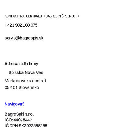
KONTAKT NA CENTRÁLU
(BAGRESPIŠ S.R.O.)
+421 902 160 075
servis@bagrespis.sk
Adresa sídla firmy
Spišská Nová Ves
Markušovská cesta 1
052 01 Slovensko
Navigovať
BagreSpiš s.r.o.
IČO: 44078447
IČ DPH:SK2022588238