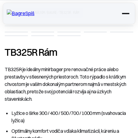
PREDAJ A PRENÁJOM
/
BAGRE
/
TB325R RÁM
TB325R Rám
TB325R je ideálny minirbager pre renovačné práce alebo
prestavby v stiesnených priestoroch. Toto rýpadlo s krátkym
chvostom je vaším dokonalým partnerom najmä v mestských
oblastiach, pretože svoj potenciál rozvíja aj na úzkych
staveniskách.
Lyžice o šírke 300 / 400 / 500 /700 / 1000 mm (svahovacia
lyžica)
Optimálny komfort vodiča vďaka klimatizácii, kúreniu a