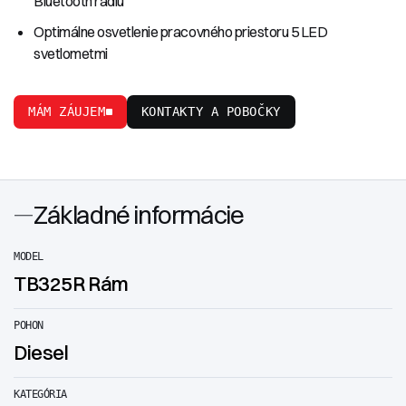
Bluetooth rádiu
Optimálne osvetlenie pracovného priestoru 5 LED
svetlometmi
MÁM ZÁUJEM
KONTAKTY A POBOČKY
Základné informácie
MODEL
TB325R Rám
POHON
Diesel
KATEGÓRIA