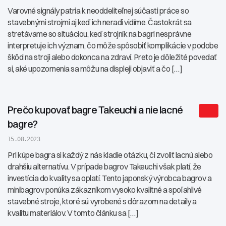
Varovné signály patria k neoddeliteľnej súčasti práce so
stavebnými strojmi aj keď ich neradi vidíme. Častokrát sa
stretávame so situáciou, keď strojník na bagri nesprávne
interpretuje ich význam, čo môže spôsobiť komplikácie v podobe
škôd na stroji alebo dokonca na zdraví. Preto je dôležité povedať
si, aké upozornenia sa môžu na displeji objaviť a čo […]
Prečo kupovať bagre Takeuchi a nie lacné
bagre?
15.08.2023
Pri kúpe bagra si každý z nás kladie otázku, či zvoliť lacnú alebo
drahšiu alternatívu. V prípade bagrov Takeuchi však platí, že
investícia do kvality sa oplatí. Tento japonský výrobca bagrov a
minibagrov ponúka zákazníkom vysoko kvalitné a spoľahlivé
stavebné stroje, ktoré sú vyrobené s dôrazom na detaily a
kvalitu materiálov. V tomto článku sa […]