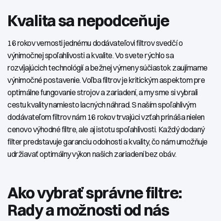
Kvalita sa nepodceňuje
16 rokov vernosti jednému dodávateľovi filtrov svedčí o
výnimočnej spoľahlivosti a kvalite. Vo svete rýchlo sa
rozvíjajúcich technológií a bežnej výmeny súčiastok zaujímame
výnimočné postavenie. Voľba filtrov je kritickým aspektom pre
optimálne fungovanie strojov a zariadení, a my sme si vybrali
cestu kvality namiesto lacných náhrad. S naším spoľahlivým
dodávateľom filtrov nám 16 rokov trvajúci vzťah prináša nielen
cenovo výhodné filtre, ale aj istotu spoľahlivosti. Každý dodaný
filter predstavuje garanciu odolnosti a kvality, čo nám umožňuje
udržiavať optimálny výkon našich zariadení bez obáv.
Ako vybrať správne filtre:
Rady a možnosti od nás