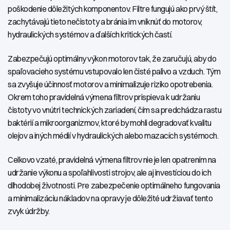
poškodenie dôležitých komponentov. Filtre fungujú ako prvý štít,
zachytávajú tieto nečistoty a bránia im vniknúť do motorov,
hydraulických systémov a ďalších kritických častí.
Zabezpečujú optimálny výkon motorov tak, že zaručujú, aby do
spaľovacieho systému vstupovalo len čisté palivo a vzduch. Tým
sa zvyšuje účinnosť motorov a minimalizuje riziko opotrebenia.
Okrem toho pravidelná výmena filtrov prispieva k udržaniu
čistoty vo vnútri technických zariadení, čím sa predchádza rastu
baktérií a mikroorganizmov, ktoré by mohli degradovať kvalitu
olejov a iných médií v hydraulických alebo mazacích systémoch.
Celkovo vzaté, pravidelná výmena filtrov nie je len opatrením na
udržanie výkonu a spoľahlivosti strojov, ale aj investíciou do ich
dlhodobej životnosti. Pre zabezpečenie optimálneho fungovania
a minimalizáciu nákladov na opravy je dôležité udržiavať tento
zvyk údržby.