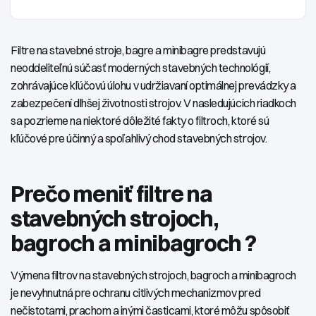
Filtre na stavebné stroje, bagre a minibagre predstavujú
neoddeliteľnú súčasť moderných stavebných technológií,
zohrávajúce kľúčovú úlohu v udržiavaní optimálnej prevádzky a
zabezpečení dlhšej životnosti strojov. V nasledujúcich riadkoch
sa pozrieme na niektoré dôležité fakty o filtroch, ktoré sú
kľúčové pre účinný a spoľahlivý chod stavebných strojov.
Prečo meniť filtre na
stavebných strojoch,
bagroch a minibagroch ?
Výmena filtrov na stavebných strojoch, bagroch a minibagroch
je nevyhnutná pre ochranu citlivých mechanizmov pred
nečistotami, prachom a inými časticami, ktoré môžu spôsobiť