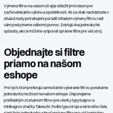
Výmena filtrov na vašom stroji je dôležitým krokom pre
zachovanie jeho výkonu a spoľahlivosti. Ak sa však nachádzate v
situácii, kedy potrebujete poradiť ohľadom výmeny filtrov, radi
vám poskytneme odbornú pomoc. Existujú dva jednoduché
spôsoby, ako si môžete vytipovať správne filtre pre váš stroj.
Objednajte si filtre
priamo na našom
eshope
Pre tých, ktorí preferujú samostatné vyberanie filtrov, ponúkame
jednoduchú možnosť na našom eshope. Disponujeme
prehľadným zoznamom filtrov pre všetky typy bagrov a
minibagrov značky Takeuchi. Podľa typu stroja a sériového čísla
si môžete jednoducho vybrať správne filtre pre váš konkrétny