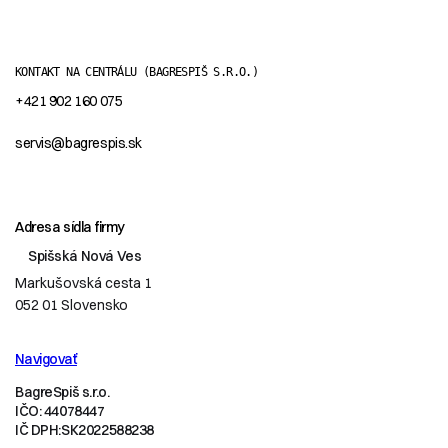
KONTAKT NA CENTRÁLU
(BAGRESPIŠ S.R.O.)
+421 902 160 075
servis@bagrespis.sk
Adresa sídla firmy
Spišská Nová Ves
Markušovská cesta 1
052 01 Slovensko
Navigovať
BagreSpiš s.r.o.
IČO: 44078447
IČ DPH:SK2022588238