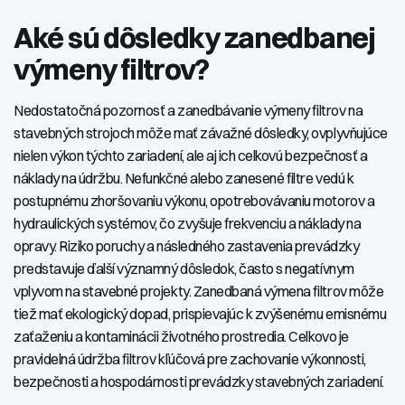
Aké sú dôsledky zanedbanej
výmeny filtrov?
Nedostatočná pozornosť a zanedbávanie výmeny filtrov na
stavebných strojoch môže mať závažné dôsledky, ovplyvňujúce
nielen výkon týchto zariadení, ale aj ich celkovú bezpečnosť a
náklady na údržbu. Nefunkčné alebo zanesené filtre vedú k
postupnému zhoršovaniu výkonu, opotrebovávaniu motorov a
hydraulických systémov, čo zvyšuje frekvenciu a náklady na
opravy. Riziko poruchy a následného zastavenia prevádzky
predstavuje ďalší významný dôsledok, často s negatívnym
vplyvom na stavebné projekty. Zanedbaná výmena filtrov môže
tiež mať ekologický dopad, prispievajúc k zvýšenému emisnému
zaťaženiu a kontaminácii životného prostredia. Celkovo je
pravidelná údržba filtrov kľúčová pre zachovanie výkonnosti,
bezpečnosti a hospodárnosti prevádzky stavebných zariadení.