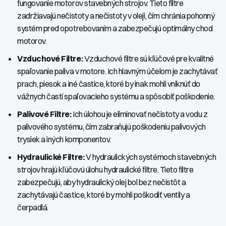
fungovanie motorov stavebných strojov. Tieto filtre
zadržiavajú nečistoty a nečistoty v oleji, čím chránia pohonný
systém pred opotrebovaním a zabezpečujú optimálny chod
motorov.
Vzduchové Filtre:
Vzduchové filtre sú kľúčové pre kvalitné
spaľovanie paliva v motore. Ich hlavným účelom je zachytávať
prach, piesok a iné častice, ktoré by inak mohli vniknúť do
vážnych častí spaľovacieho systému a spôsobiť poškodenie.
Palivové Filtre:
Ich úlohou je eliminovať nečistoty a vodu z
palivového systému, čím zabraňujú poškodeniu palivových
trysiek a iných komponentov.
Hydraulické Filtre:
V hydraulických systémoch stavebných
strojov hrajú kľúčovú úlohu hydraulické filtre. Tieto filtre
zabezpečujú, aby hydraulický olej bol bez nečistôt a
zachytávajú častice, ktoré by mohli poškodiť ventily a
čerpadlá.