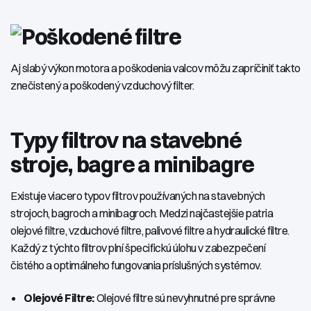
Aj slabý výkon motora a poškodenia valcov môžu zapríčiniť takto
znečistený a poškodený vzduchový filter.
Typy filtrov na stavebné
stroje, bagre a minibagre
Existuje viacero typov filtrov používaných na stavebných
strojoch, bagroch a minibagroch. Medzi najčastejšie patria
olejové filtre, vzduchové filtre, palivové filtre a hydraulické filtre.
Každý z týchto filtrov plní špecifickú úlohu v zabezpečení
čistého a optimálneho fungovania príslušných systémov.
Olejové Filtre:
Olejové filtre sú nevyhnutné pre správne