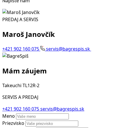
Napíšte nám
PREDAJ A SERVIS
Maroš Janovčík
+421 902 160 075
servis@bagrespis.sk
Mám záujem
Takeuchi TL12R-2
SERVIS A PREDAJ
+421 902 160 075
servis@bagrespis.sk
Meno
Priezvisko