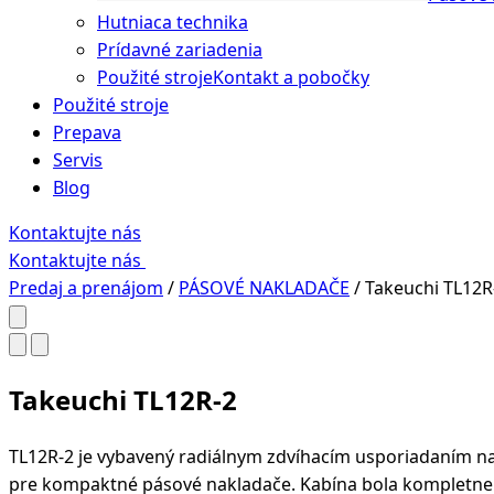
Hutniaca technika
Prídavné zariadenia
Použité stroje
Kontakt a pobočky
Použité stroje
Prepava
Servis
Blog
Kontaktujte nás
Kontaktujte nás
Predaj a prenájom
/
PÁSOVÉ NAKLADAČE
/
Takeuchi TL12R
Takeuchi TL12R-2
TL12R-2 je vybavený radiálnym zdvíhacím usporiadaním na
pre kompaktné pásové nakladače. Kabína bola kompletne p