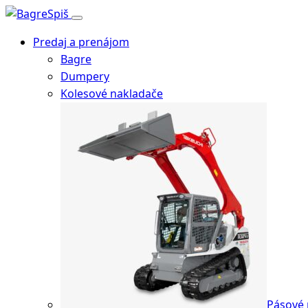
Predaj a prenájom
Bagre
Dumpery
Kolesové nakladače
Pásové 