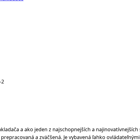
-2
kladača a ako jeden z najschopnejších a najinovatívnejšíc
repracovaná a zväčšená. Je vybavená ľahko ovládateľnými 