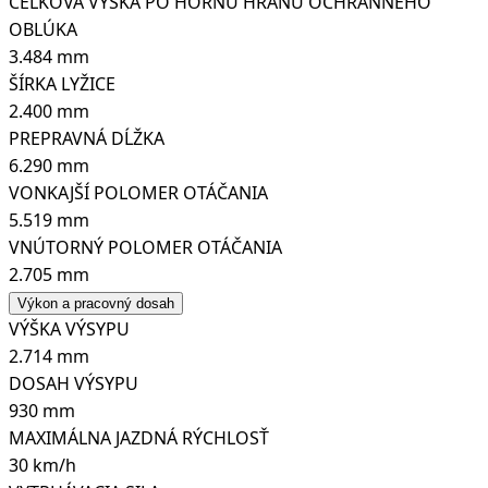
CELKOVÁ VÝŠKA PO HORNÚ HRANU OCHRANNÉHO
OBLÚKA
3.484 mm
ŠÍRKA LYŽICE
2.400 mm
PREPRAVNÁ DĹŽKA
6.290 mm
VONKAJŠÍ POLOMER OTÁČANIA
5.519 mm
VNÚTORNÝ POLOMER OTÁČANIA
2.705 mm
Výkon a pracovný dosah
VÝŠKA VÝSYPU
2.714 mm
DOSAH VÝSYPU
930 mm
MAXIMÁLNA JAZDNÁ RÝCHLOSŤ
30 km/h