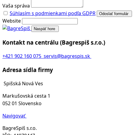
Vaša správa
Súhlasím s podmienkami podľa GDPR
Odoslať formulár
Website
Naspäť hore
Kontakt na centrálu
(Bagrespiš s.r.o.)
+421 902 160 075
servis@bagrespis.sk
Adresa sídla firmy
Spišská Nová Ves
Markušovská cesta 1
052 01 Slovensko
Navigovať
BagreSpiš s.r.o.