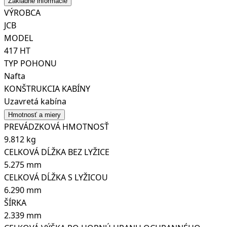
Základné informácie
VÝROBCA
JCB
MODEL
417 HT
TYP POHONU
Nafta
KONŠTRUKCIA KABÍNY
Uzavretá kabína
Hmotnosť a miery
PREVÁDZKOVÁ HMOTNOSŤ
9.812 kg
CELKOVÁ DĹŽKA BEZ LYŽICE
5.275 mm
CELKOVÁ DĹŽKA S LYŽICOU
6.290 mm
ŠÍRKA
2.339 mm