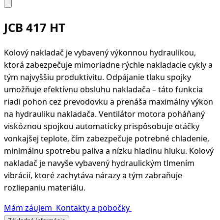
JCB 417 HT
Kolový nakladač je vybavený výkonnou hydraulikou,
ktorá zabezpečuje mimoriadne rýchle nakladacie cykly a
tým najvyššiu produktivitu. Odpájanie tlaku spojky
umožňuje efektívnu obsluhu nakladača – táto funkcia
riadi pohon cez prevodovku a prenáša maximálny výkon
na hydrauliku nakladača. Ventilátor motora poháňaný
viskóznou spojkou automaticky prispôsobuje otáčky
vonkajšej teplote, čím zabezpečuje potrebné chladenie,
minimálnu spotrebu paliva a nízku hladinu hluku. Kolový
nakladač je navyše vybavený hydraulickým tlmením
vibrácií, ktoré zachytáva nárazy a tým zabraňuje
rozliepaniu materiálu.
Mám záujem
Kontakty a pobočky