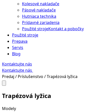
Kolesové nakladače
Pásové nakladače
Hutniaca technika
Prídavné zariadenia
Použité stroje
Kontakt a pobočky
Použité stroje
Prepava
Servis
Blog
Kontaktujte nás
Kontaktujte nás
Predaj
/
Príslušenstvo
/
Trapézová lyžica
Trapézová lyžica
Modely