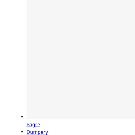
Bagre
Dumpery