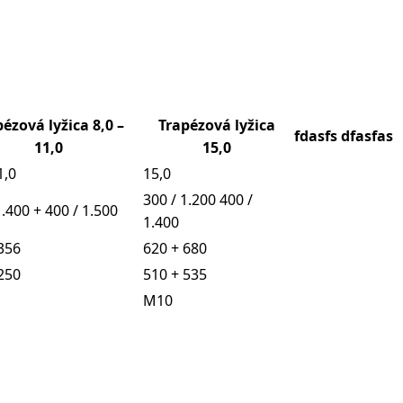
ézová lyžica 8,0 –
Trapézová lyžica
fdasfs
dfasfas
11,0
15,0
1,0
15,0
300 / 1.200 400 /
1.400 + 400 / 1.500
1.400
356
620 + 680
250
510 + 535
M10