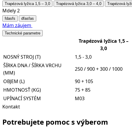
Trapézová lyžica 1,5 – 3,0
Trapézová lyžica 3,0 – 4,0
Trapézová lyži
Mdely 2
fdasfs
dfasfas
Mám záujem
Technické parametre
Trapézová lyžica 1,5 –
3,0
NOSNÝ STROJ (T)
1,5 - 3,0
ŠÍRKA DNA / ŠÍRKA VRCHU
250 / 900 + 300 / 1000
(MM)
OBJEM (L)
90 + 105
HMOTNOSŤ (KG)
75 + 85
UPÍNACÍ SYSTÉM
M03
Kontakt
Potrebujete pomoc s výberom