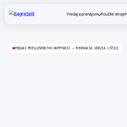
Predaj a prenájom
Použité stroje
P
PREDAJ
/
PRÍSLUŠENSTVO
/
HUPPTWIST – RYHOVACIA VERZIA LYŽICE