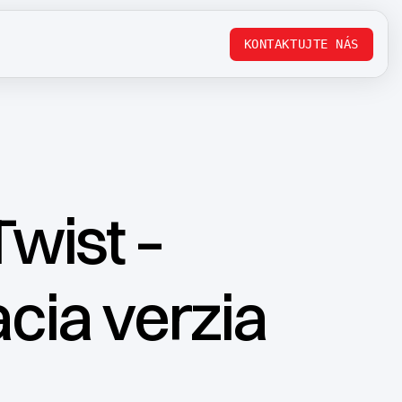
KONTAKTUJTE NÁS
wist –
cia verzia