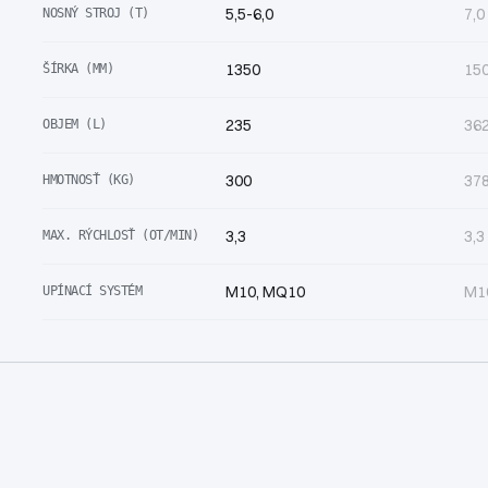
5,5-6,0
7,0
NOSNÝ STROJ (T)
1350
15
ŠÍRKA (MM)
235
36
OBJEM (L)
300
37
HMOTNOSŤ (KG)
3,3
3,3
MAX. RÝCHLOSŤ (OT/MIN)
M10, MQ10
M1
UPÍNACÍ SYSTÉM