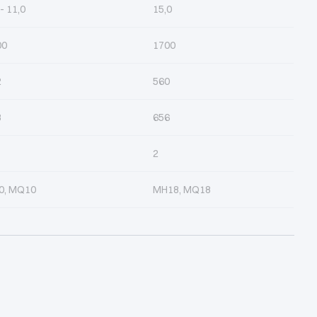
 - 11,0
15,0
00
1700
2
560
8
656
2
0, MQ10
MH18, MQ18