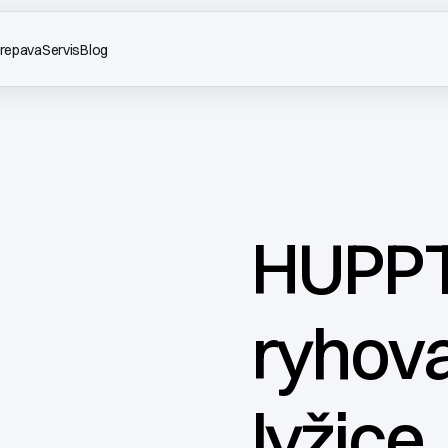
repava
Servis
Blog
HUPPT
ryhova
lyžice