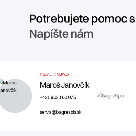
Potrebujete pomoc 
Napíšte nám
PREDAJ A SERVIS
Maroš Janovčík
+421 902 160 075
servis@bagrespis.sk